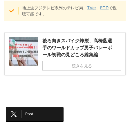
地上波フジテレビ系列のテレビ局、
TVer
、
FOD
で視
聴可能です。
後ろ向きスパイク炸裂、髙橋藍選
手のワールドカップ男子バレーボ
ール初戦の見どころ総集編
続きを見る
Post