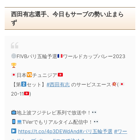
西田有志選手、今日もサーブの勢い止まら
ず
FIVBパリ五輪予選
ワールドカップバレー2023
日本
チュニジア
【第
セット】
#西田有志
のサービスエース
(
20-11
)
地上波フジテレビ系列で放送中！
TVerでもリアルタイム配信中！
https://t.co/4p3DEWdAnd
#パリ五輪予選
#ワー