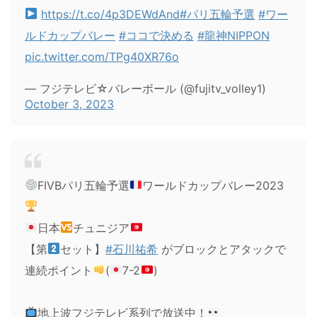
https://t.co/4p3DEWdAnd
#パリ五輪予選
#ワー
ルドカップバレー
#ココで決める
#龍神NIPPON
pic.twitter.com/TPg40XR76o
— フジテレビ☆バレーボール (@fujitv_volley1)
October 3, 2023
FIVBパリ五輪予選
ワールドカップバレー2023
日本
チュニジア
【第
セット】
#石川祐希
がブロックとアタックで
連続ポイント
(
7-2
)
地上波フジテレビ系列で放送中！