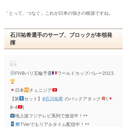
「とって、つなぐ」これが日本の強さの根源ですね。
石川祐希選手のサーブ、ブロックが本領発
揮
FIVBパリ五輪予選
ワールドカップバレー2023
日本
チュニジア
【第
セット】
#石川祐希
のバックアタック
(
8-4
)
地上波フジテレビ系列で放送中！
TVerでもリアルタイム配信中！