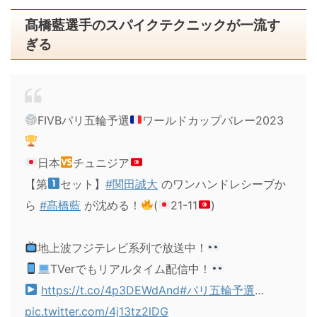
髙橋藍選手のスパイクテクニックが一流す
ぎる
FIVBパリ五輪予選
ワールドカップバレー2023
日本
チュニジア
【第
セット】
#関田誠大
のワンハンドレシーブか
ら
#髙橋藍
が沈める！
(
21-11
)
地上波フジテレビ系列で放送中！
TVerでもリアルタイム配信中！
https://t.co/4p3DEWdAnd
#パリ五輪予選
…
pic.twitter.com/4j13tz2lDG