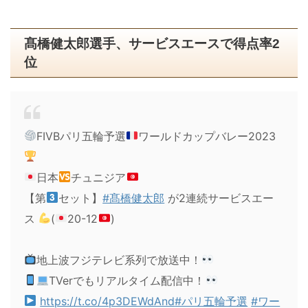
髙橋健太郎選手、サービスエースで得点率2
位
FIVBパリ五輪予選
ワールドカップバレー2023
日本
チュニジア
【第
セット】
#髙橋健太郎
が2連続サービスエー
ス
(
20-12
)
地上波フジテレビ系列で放送中！
TVerでもリアルタイム配信中！
https://t.co/4p3DEWdAnd
#パリ五輪予選
#ワー