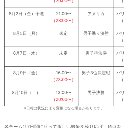
（20:00〜）
（パ
8月2日（金）予選
21:00〜
アメリカ
パリ
（28:00〜）
（パ
8月5日（月）
未定
男子準々決勝
パリ
（パ
8月7日（水）
未定
男子準決勝
パリ
（パ
8月9日（金）
16:00〜
男子3位決定戦
パリ
（23:00〜）
（パ
8月10日（土）
13:00〜
男子決勝
パリ
（20:00〜）
（パ
※日程は状況により変更になる場合があります。
各チームは7日間に渡って激しい競争を繰り広げ、頂点を