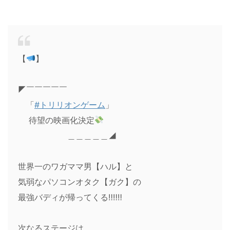
【
】
◤￣￣￣￣￣
「
#トリリオンゲーム
」
待望の映画化決定
＿＿＿＿＿◢
世界一のワガママ男【ハル】と
気弱なパソコンオタク【ガク】の
最強バディが帰ってくる‼︎‼︎‼︎
次なるステージは…