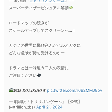
══劇場版『
#トリリオンゲーム
』══
スーパーティザービジュアル解禁
ロードマップの続きが
スケールアップしてスクリーンへ…！
カジノの世界に飛び込んだハルとガクに
どんな危険が待ち受けるのかー
ドラマとは一味違う二人の表情に
ご注目ください
𝟐𝟎𝟐𝟓 𝑹𝑶𝑨𝑫𝑺𝑯𝑶𝑾
pic.twitter.com/r6B2MMJ8ov
— 劇場版『トリリオンゲーム』【公式】
(@trillion_tbs)
April 21, 2024