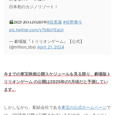
日本初のカジノリゾート！
𝟐𝟎𝟐𝟓 𝑹𝑶𝑨𝑫𝑺𝑯𝑶𝑾
#目黒蓮
#佐野勇斗
pic.twitter.com/y7b6pYEaUr
— 劇場版『トリリオンゲーム』【公式】
(@trillion_tbs)
April 21, 2024
今までの東宝映画公開スケジュールを見る限り、劇場版ト
リリオンゲーム の公開は2025年の1月頃だと予測してい
ます。
しかしながら、配給会社である
東宝の公式ホームページ
で
は、2025年公開と記載されているだけで、はっきりとし