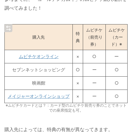
調べてみました！
ムビチケ
ムビチケ
特
購入先
（前売り
（カー
典
券）
ド）※
ムビチケオンライン
×
○
ー
セブンネットショッピング
○
ー
○
映画館
×
ー
○
メイジャーオンラインショップ
×
ー
○
※ムビチケカードとは？：カード型のムビチケ前売り券のことでネット
での座席指定も可。
購入先によっては、特典の有無が異なってきます。