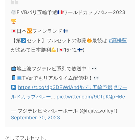
FIVBパリ五輪予選
ワールドカップバレー2023
日本
フィンランド
【第
セット】フルセットの激闘
最後は
#髙橋藍
が決めて日本勝利
(
15-12
)
地上波フジテレビ系列で放送中！
TVerでもリアルタイム配信中！
https://t.co/4p3DEWdAnd
#パリ五輪予選
#ワー
ルドカップバレー
…
pic.twitter.com/9CtpKQpH6e
— フジテレビ☆バレーボール (@fujitv_volley1)
September 30, 2023
そしてフルセット。