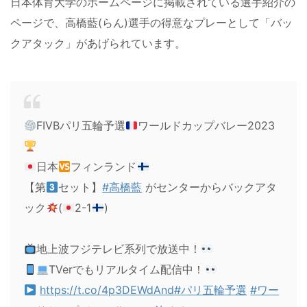
日本体育大学のホームページに掲載されている選手紹介の
ページで、高橋藍(らん)選手の得意なプレーとして「バッ
クアタック」があげられています。
FIVBパリ五輪予選
ワールドカップバレー2023
日本
フィンランド
【第
セット】
#高橋藍
がセンターからバックアタ
ック
(
2-1
)
地上波フジテレビ系列で放送中！
TVerでもリアルタイム配信中！
https://t.co/4p3DEWdAnd
#パリ五輪予選
#ワー