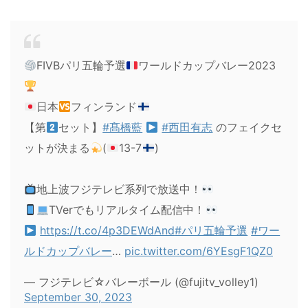
FIVBパリ五輪予選
ワールドカップバレー2023
日本
フィンランド
【第
セット】
#髙橋藍
#西田有志
のフェイクセ
ットが決まる
(
13-7
)
地上波フジテレビ系列で放送中！
TVerでもリアルタイム配信中！
https://t.co/4p3DEWdAnd
#パリ五輪予選
#ワー
ルドカップバレー
…
pic.twitter.com/6YEsgF1QZ0
— フジテレビ☆バレーボール (@fujitv_volley1)
September 30, 2023